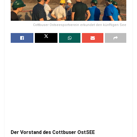
Cottbuser Ostseesportverein erkundet den künftigen See
Der Vorstand des Cottbuser OstSEE