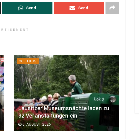
Send
Send
ERTISEMENT
COTTBUS
Lausitzer Museumsnächte laden zu
32 Veranstaltungen ein
6. AUGUST 2026