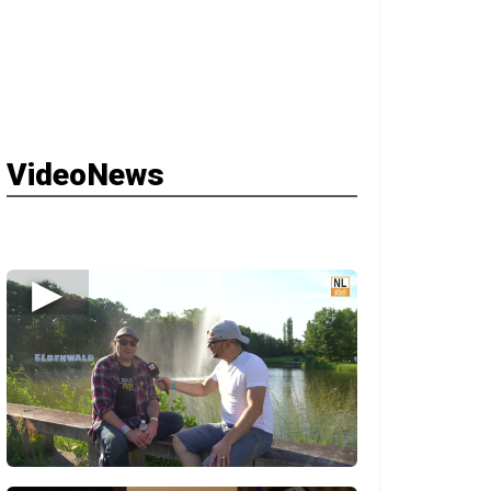
VideoNews
▶