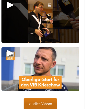
▶
▶
zu allen Videos