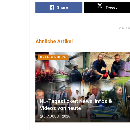
Share
Tweet
ADV
Ähnliche Artikel
BRANDENBURG
NL-Tagesticker: News, Infos &
Videos von heute
6. AUGUST 2026