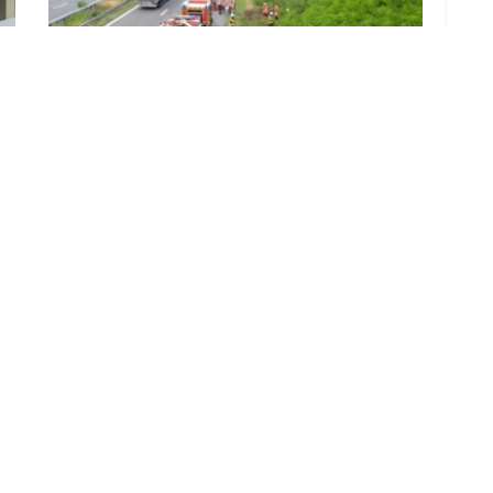
Feuerwehren zu Flächenbrand an der
A15 bei Cottbus alarmiert
6. AUGUST 2026
LOAD MORE
ADVERTISEMENT
B