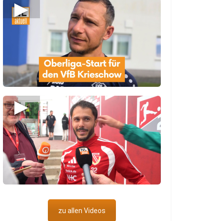
▶
▶
zu allen Videos