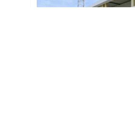
Größere Outlets Schwarzheide laden
zum Late Night Shopping am Freitag
6. AUGUST 2026
Karriere
Impressum
Mediadaten
Datenschutz
AG