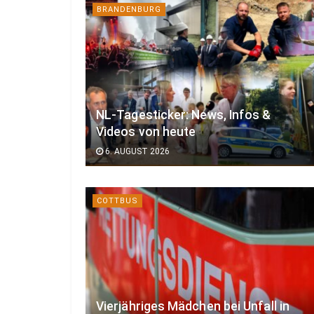
BRANDENBURG
NL-Tagesticker: News, Infos &
Videos von heute
6. AUGUST 2026
COTTBUS
Vierjähriges Mädchen bei Unfall in