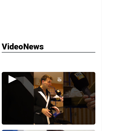
VideoNews
▶