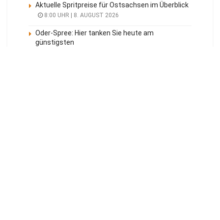
Aktuelle Spritpreise für Ostsachsen im Überblick
8:00 UHR | 8. AUGUST 2026
Oder-Spree: Hier tanken Sie heute am
günstigsten
8:00 UHR | 8. AUGUST 2026
Meistgelesen
Tagesüberblick
Veranstaltungen
Blaulicht
Energie Cottbus