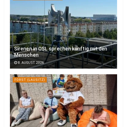
Sirenen in OSL sprechen künftig mit den
Menschen
8. AUGUST 2026
FORST (LAUSITZ)