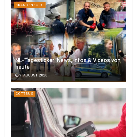
BRANDENBURG
NL-Tagesticker: News, Infos & Videos von
heute
9. AUGUST 2026
COTTBUS