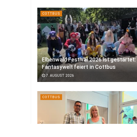
COTTBUS
Elbenwald Festival 2026 ist gestartet:
Fantasywelt feiert in Cottbus
7. AUGUST 2026
COTTBUS
Restaurant Athos überraschte 65