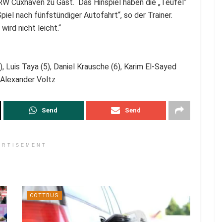
W Cuxhaven zu Gast. Das Hinspiel haben die „Teufel“
piel nach fünfstündiger Autofahrt“, so der Trainer.
wird nicht leicht.“
3), Luis Taya (5), Daniel Krausche (6), Karim El-Sayed
 Alexander Voltz
Send
Send
ERTISEMENT
COTTBUS