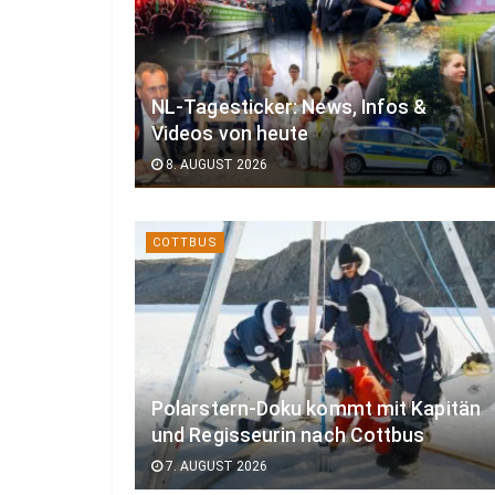
NL-Tagesticker: News, Infos &
Videos von heute
8. AUGUST 2026
COTTBUS
Polarstern-Doku kommt mit Kapitän
und Regisseurin nach Cottbus
7. AUGUST 2026