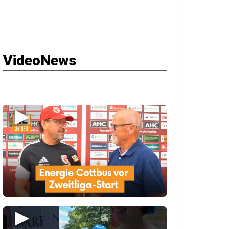
VideoNews
▶
▶