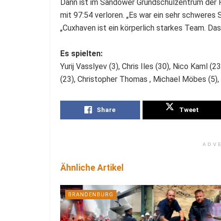
Dann ist im Sandower Grundschulzentrum der R
mit 97:54 verloren. „Es war ein sehr schweres S
„Cuxhaven ist ein körperlich starkes Team. Das 
Es spielten:
Yurij Vasslyev (3), Chris Iles (30), Nico Kaml (2
(23), Christopher Thomas , Michael Möbes (5),
Share
Tweet
ADV
Ähnliche Artikel
BRANDENBURG