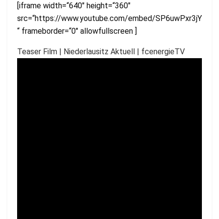
[iframe width=“640″ height=“360″
src=“https://www.youtube.com/embed/SP6uwPxr3jY
“ frameborder=“0″ allowfullscreen ]
Teaser Film | Niederlausitz Aktuell | fcenergieTV