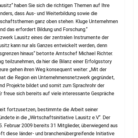
sitz“ haben Sie sich die richtigen Themen auf Ihre
nders, dass Aus- und Weiterbildung sowie die
rtschaftsthemen ganz oben stehen. Kluge Unternehmen
nd das erfordert Bildung und Forschung.“
zwerk Lausitz eines der zentralen Instrumente der
sitz kann nur als Ganzes entwickelt werden, denn
gsgrenzen hinaus“ betonte Amtschef Michael Richter.
g teilzunehmen, da hier die Bilanz einer Erfolgsstory
teure gehen ihren Weg konsequent weiter: „Mit der
z hat die Region ein Unternehmensnetzwerk gegründet,
 und Projekte bildet und somit zum Sprachrohr der
Er freue sich bereits auf viele interessante Gespräche
eit fortzusetzen, bestimmte die Arbeit seiner
ete in die „Wirtschaftsinitiative Lausitz e.V.“. Der
. Februar 2009 bereits 31 Mitglieder, überwiegend aus
ft diese länder- und branchenübergreifende Initiative