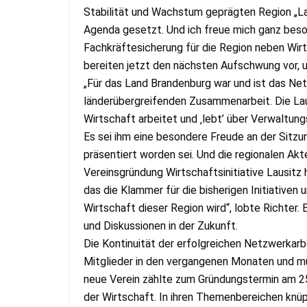
Stabilität und Wachstum geprägten Region „Lau
Agenda gesetzt. Und ich freue mich ganz beso
Fachkräftesicherung für die Region neben Wi
bereiten jetzt den nächsten Aufschwung vor, u
„Für das Land Brandenburg war und ist das Net
länderübergreifenden Zusammenarbeit. Die Lau
Wirtschaft arbeitet und ‚lebt’ über Verwaltun
Es sei ihm eine besondere Freude an der Sitzun
präsentiert worden sei. Und die regionalen Ak
Vereinsgründung Wirtschaftsinitiative Lausit
das die Klammer für die bisherigen Initiativen
Wirtschaft dieser Region wird“, lobte Richter. 
und Diskussionen in der Zukunft.
Die Kontinuität der erfolgreichen Netzwerkarb
Mitglieder in den vergangenen Monaten und münd
neue Verein zählte zum Gründungstermin am 25
der Wirtschaft. In ihren Themenbereichen knüp