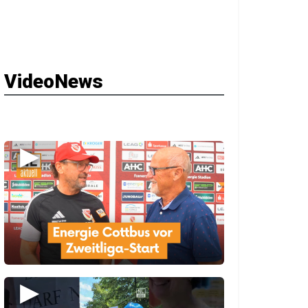
VideoNews
▶
▶