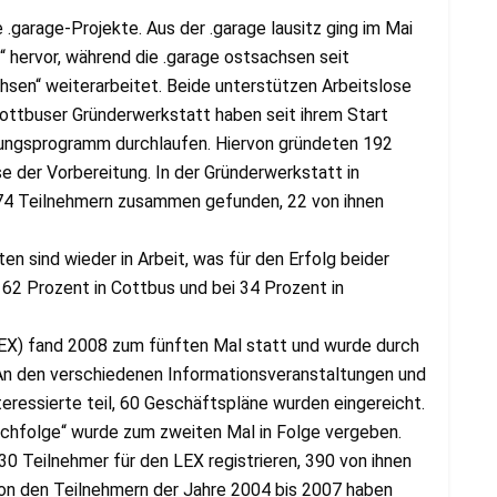
.garage-Projekte. Aus der .garage lausitz ging im Mai
 hervor, während die .garage ostsachsen seit
sen“ weiterarbeitet. Beide unterstützen Arbeitslose
Cottbuser Gründerwerkstatt haben seit ihrem Start
ungsprogramm durchlaufen. Hiervon gründeten 192
se der Vorbereitung. In der Gründerwerkstatt in
74 Teilnehmern zusammen gefunden, 22 von ihnen
n sind wieder in Arbeit, was für den Erfolg beider
 62 Prozent in Cottbus und bei 34 Prozent in
EX) fand 2008 zum fünften Mal statt und wurde durch
 An den verschiedenen Informationsveranstaltungen und
essierte teil, 60 Geschäftspläne wurden eingereicht.
hfolge“ wurde zum zweiten Mal in Folge vergeben.
30 Teilnehmer für den LEX registrieren, 390 von ihnen
on den Teilnehmern der Jahre 2004 bis 2007 haben