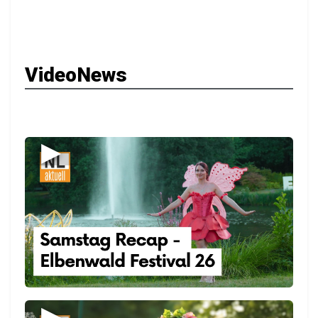
VideoNews
▶
▶