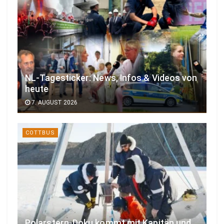
NL-Tagesticker: News, Infos & Videos von
heute
7. AUGUST 2026
COTTBUS
Polarstern-Doku kommt mit Kapitän und