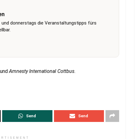
en
 und donnerstags die Veranstaltungstipps fürs
lbar.
und
Amnesty International Cottbus
.
Send
Send
ERTISEMENT