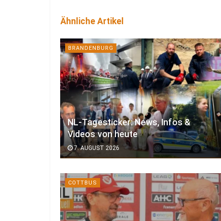
Ähnliche Artikel
BRANDENBURG
NL-Tagesticker: News, Infos &
Videos von heute
7. AUGUST 2026
COTTBUS