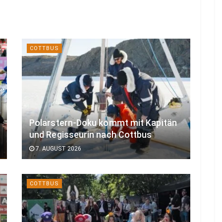
COTTBUS
Polarstern-Doku kommt mit Kapitän
und Regisseurin nach Cottbus
7. AUGUST 2026
COTTBUS