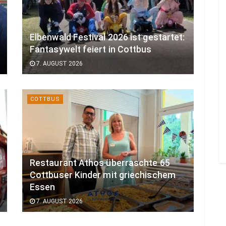
Elbenwald Festival 2026 ist gestartet:
Fantasywelt feiert in Cottbus
7. AUGUST 2026
COTTBUS
Restaurant Athos überraschte 65
Cottbuser Kinder mit griechischem
Essen
7. AUGUST 2026