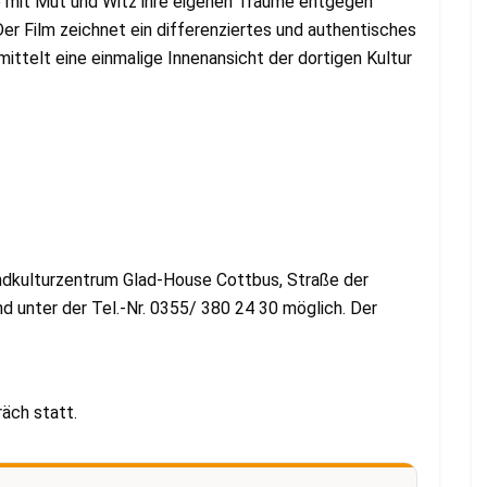
ie mit Mut und Witz ihre eigenen Träume entgegen
Der Film zeichnet ein differenziertes und authentisches
ittelt eine einmalige Innenansicht der dortigen Kultur
dkulturzentrum Glad-House Cottbus, Straße der
d unter der Tel.-Nr. 0355/ 380 24 30 möglich. Der
äch statt.