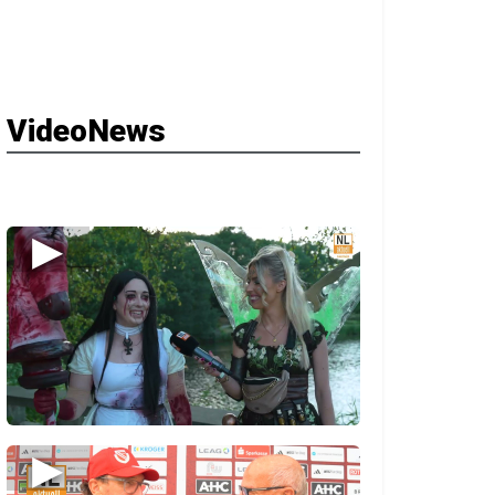
VideoNews
▶
▶