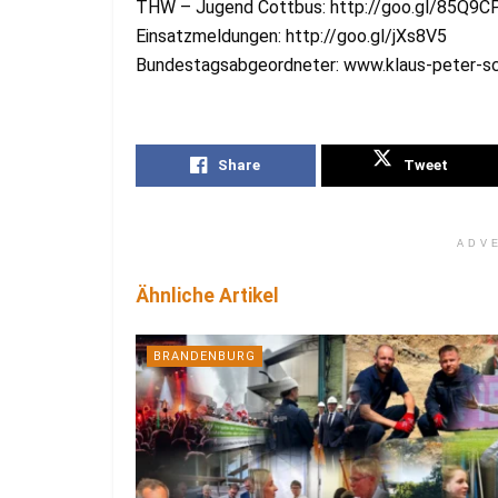
THW – Jugend Cottbus: http://goo.gl/85Q9C
Einsatzmeldungen: http://goo.gl/jXs8V5
Bundestagsabgeordneter: www.klaus-peter-sc
Share
Tweet
ADV
Ähnliche Artikel
BRANDENBURG