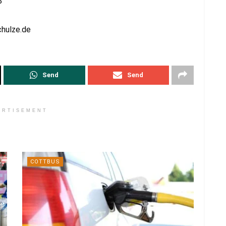
P
hulze.de
Send
Send
ERTISEMENT
COTTBUS