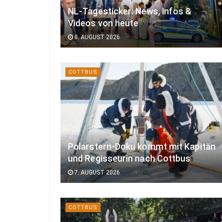
NL-Tagesticker: News, Infos &
Videos von heute
8. AUGUST 2026
COTTBUS
Polarstern-Doku kommt mit Kapitän
und Regisseurin nach Cottbus
7. AUGUST 2026
COTTBUS