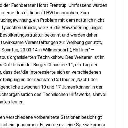
nd der Fachberater Horst Frentrup. Umfassend wurden
 Probleme des örtlichen THW besprochen. Zum
uchsgewinnung, ein Problem mit dem natürlich nicht
e typischen Gründe, wie z.B. die Abwanderung junger
 Bevölkerungsstruktur, bekannt und werden daher
eitswirksame Veranstaltungen zur Werbung genutzt,
 Sonntag, 23.03.14 in Willmersdorf („Höffner“ –
tbus organisierten Technikshow. Des Weiteren ist im
 Cottbus in der Burger Chaussee 11, ein Tag der
n, dass der/die Interessierte sich an verschiedenen
Beteiligung an der nächsten Cottbuser „Nacht der
Jugendliche zwischen 10 und 17 Jahren können in der
chsorganisation des Technischen Hilfswerks, sinnvoll
antes lernen.
n verschiedene vorbereitete Stationen besichtigt
nschein genommen. Es wurde u.a. eine Spezialkamera