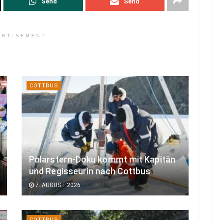
Send
Send
ERTISEMENT
COTTBUS
Polarstern-Doku kommt mit Kapitän
und Regisseurin nach Cottbus
7. AUGUST 2026
COTTBUS