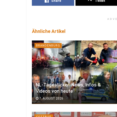
Share
Tweet
ADV
Ähnliche Artikel
BRANDENBURG
NL-Tagesticker: News, Infos &
Videos von heute
7. AUGUST 2026
COTTBUS