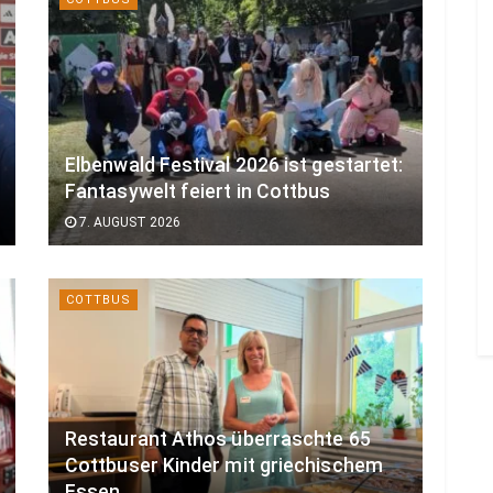
Elbenwald Festival 2026 ist gestartet:
Fantasywelt feiert in Cottbus
7. AUGUST 2026
COTTBUS
Restaurant Athos überraschte 65
Cottbuser Kinder mit griechischem
Essen