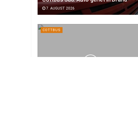
7. AUGUST 2026
COTTBUS
Kurz vor großem Start: Das ist neu
beim Elbenwald Festival 2026
7. AUGUST 2026