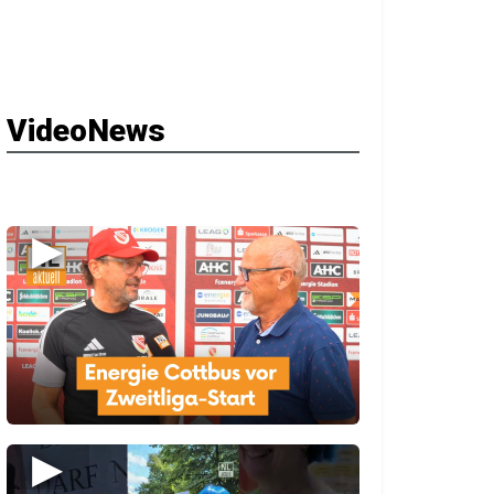
VideoNews
▶
▶