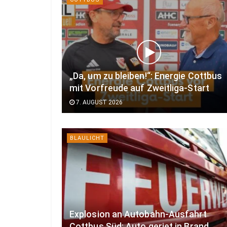
„Da, um zu bleiben!“: Energie Cottbus
mit Vorfreude auf Zweitliga-Start
7. AUGUST 2026
BLAULICHT
Explosion an Autobahn-Ausfahrt
Cottbus Süd: Auto geriet in Brand