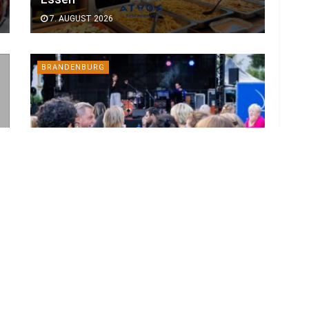
7. AUGUST 2026
BRANDENBURG
Bund verlängert BTU-Projekt für
gutes Leben im Alter
7. AUGUST 2026
LOAD MORE