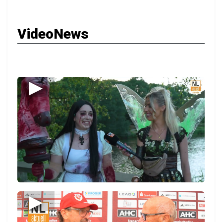
VideoNews
▶
▶