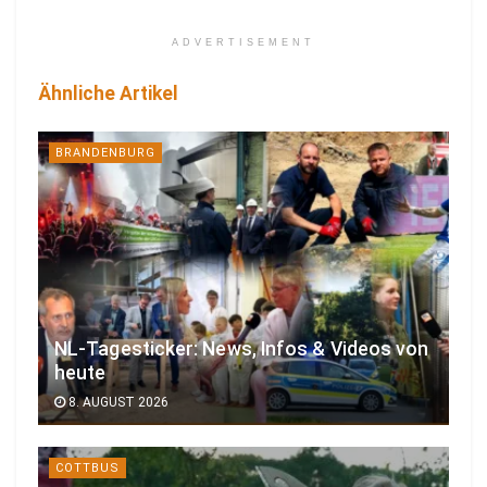
ADVERTISEMENT
Ähnliche Artikel
BRANDENBURG
NL-Tagesticker: News, Infos & Videos von
heute
8. AUGUST 2026
COTTBUS