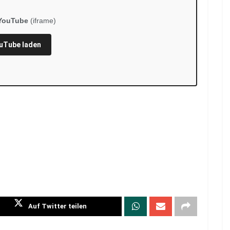
YouTube
(iframe)
uTube laden
Auf Twitter teilen