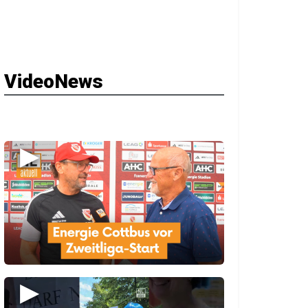
VideoNews
▶
▶