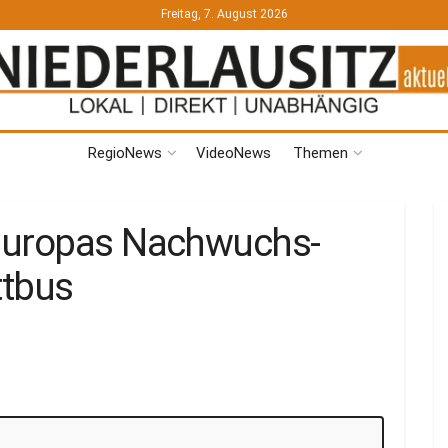
Freitag, 7. August 2026
RegioNews
VideoNews
Themen
Europas Nachwuchs-
ttbus