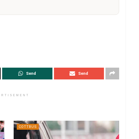
Send
Send
ERTISEMENT
COTTBUS