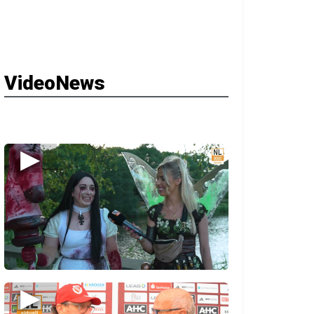
VideoNews
▶
▶