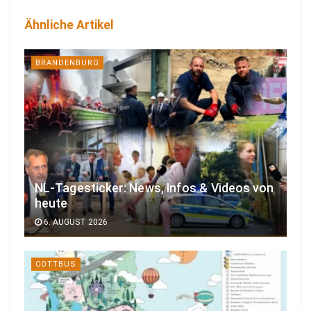
Ähnliche Artikel
BRANDENBURG
NL-Tagesticker: News, Infos & Videos von
heute
6. AUGUST 2026
COTTBUS