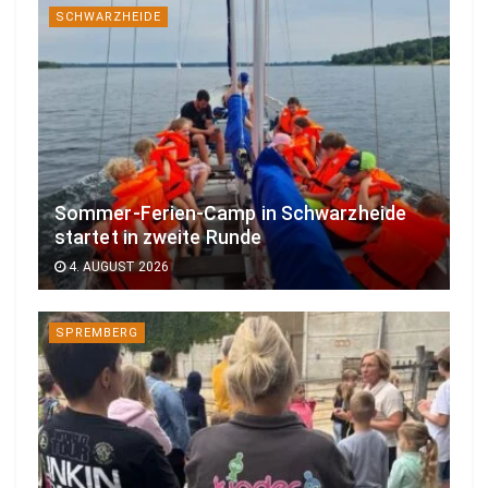
SCHWARZHEIDE
Sommer-Ferien-Camp in Schwarzheide
startet in zweite Runde
4. AUGUST 2026
SPREMBERG