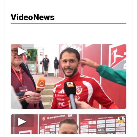
VideoNews
▶
▶