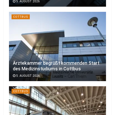
5. AUGUST 2026
COTTBUS
Ärztekammer begrüßt kommenden Start
des Medizinstudiums in Cottbus
5. AUGUST 2026
COTTBUS