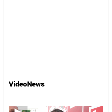
VideoNews
▶