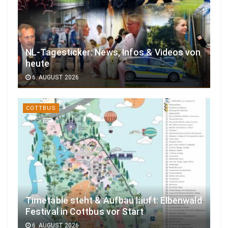
NL-Tagesticker: News, Infos & Videos von
heute
6. AUGUST 2026
COTTBUS
Timetable steht & Aufbau läuft: Elbenwald
Festival in Cottbus vor Start
6. AUGUST 2026