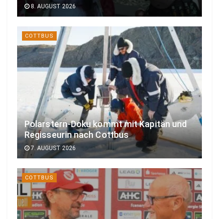
8. AUGUST 2026
COTTBUS
Polarstern-Doku kommt mit Kapitän und
Regisseurin nach Cottbus
7. AUGUST 2026
COTTBUS