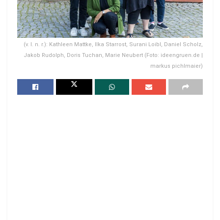
(v. l. n. r.): Kathleen Mattke, Ilka Starrost, Surani Loibl, Daniel Scholz,
Jakob Rudolph, Doris Tuchan, Marie Neubert (Foto: ideengruen.de |
markus pichlmaier)