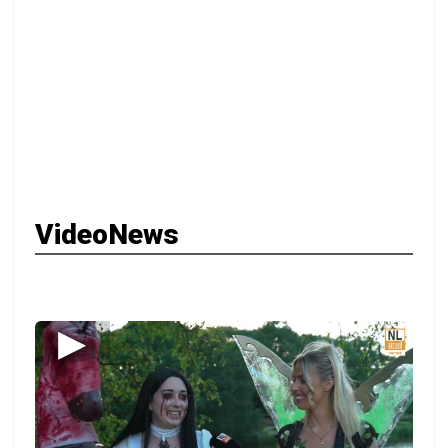
VideoNews
▶