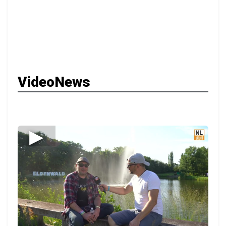
VideoNews
▶