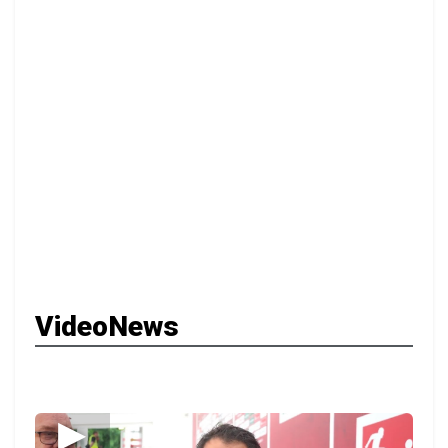
VideoNews
▶