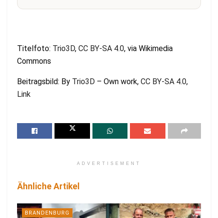
Titelfoto:
Trio3D
,
CC BY-SA 4.0
, via Wikimedia
Commons
Beitragsbild: By
Trio3D
–
Own work
,
CC BY-SA 4.0
,
Link
ADVERTISEMENT
Ähnliche Artikel
BRANDENBURG