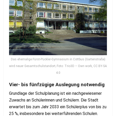
Das ehemalige Fürst-Pückler-Gymnasium in Cottbus (Gartenstraße)
wird neuer Gesamtschulstandort; Foto: Trio3D – Own work, CC BY-SA
4.0
Vier- bis fünfzügige Auslegung notwendig
Grundlage der Schulplanung ist ein nachgewiesener
Zuwachs an Schülerinnen und Schülern. Die Stadt
erwartet bis zum Jahr 2033 ein Schülerplus von bis zu
25 %, insbesondere bei weiterführenden Schulen​.