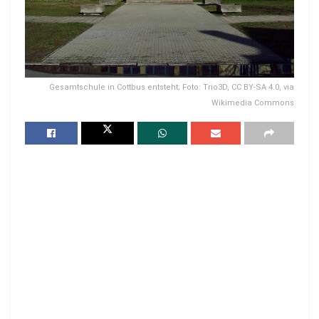
Gesamtschule in Cottbus entsteht; Foto: Trio3D, CC BY-SA 4.0, via
Wikimedia Commons