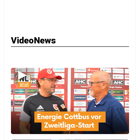
VideoNews
▶