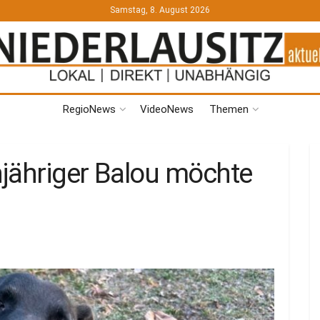
Samstag, 8. August 2026
RegioNews
VideoNews
Themen
njähriger Balou möchte