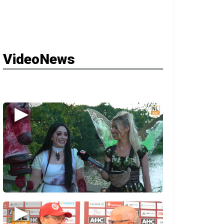
VideoNews
▶
▶