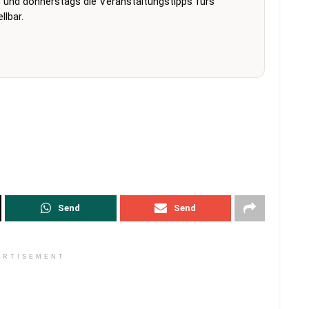
 und donnerstags die Veranstaltungstipps fürs
lbar.
Send
Send
ERTISEMENT