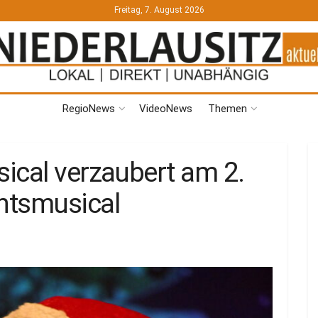
Freitag, 7. August 2026
RegioNews
VideoNews
Themen
ical verzaubert am 2.
htsmusical