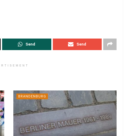
Send
Send
ERTISEMENT
BRANDENBURG