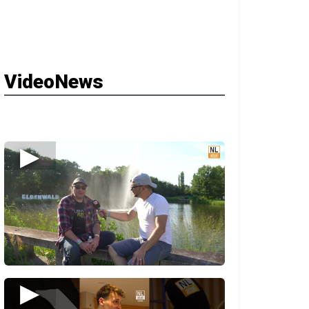
VideoNews
▶
▶