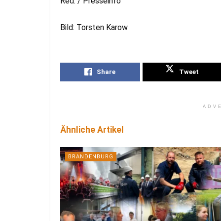
Red. / Presseinfo
Bild: Torsten Karow
Share
Tweet
ADV
Ähnliche Artikel
BRANDENBURG