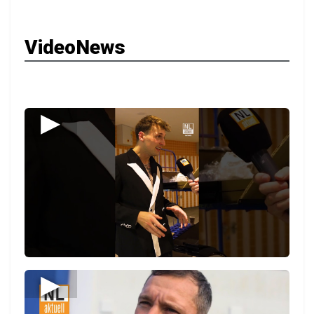
VideoNews
▶
▶