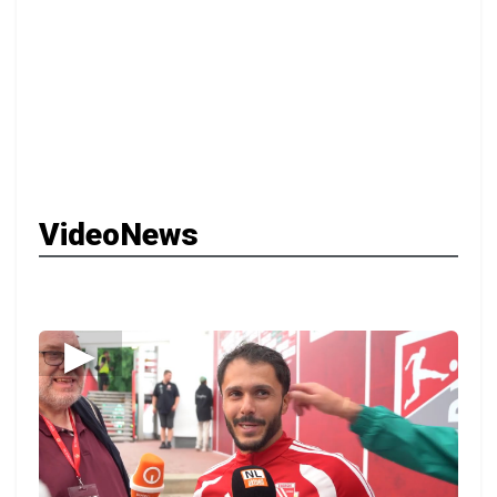
Newsticker
Jobtipp: Sachbearbeiter/-in bei Hamburger
Containerboard in Spremberg
17:31 UHR | 5. AUGUST 2026
Sommerferien nutzen: Bauarbeiten an Schulen
im Amt Burg
16:17 UHR | 5. AUGUST 2026
Eisernes Eheglück: Senftenberger Paar feiert 65
gemeinsame Jahre
16:00 UHR | 5. AUGUST 2026
Rechtsextremer Anschlag in Altdöbern:
Haftstrafen im Terror-Prozess