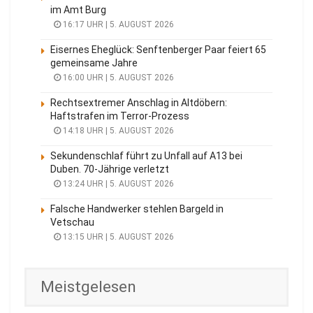
Drei Turner des SC Cottbus fahren zur EM
nach Zagreb
4. AUGUST 2026
COTTBUS