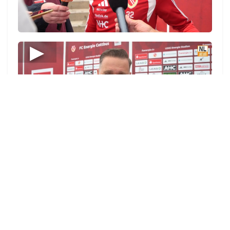
14:18 UHR | 5. AUGUST 2026
Sekundenschlaf führt zu Unfall auf A13 bei
Duben. 70-Jährige verletzt
13:24 UHR | 5. AUGUST 2026
Falsche Handwerker stehlen Bargeld in
Vetschau
13:15 UHR | 5. AUGUST 2026
Meistgelesen
Tagesüberblick
Veranstaltungen
Blaulicht