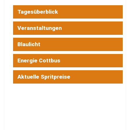
Lausitzer Farbspiele: Neue Ausstellung im
Wendischen Haus
4. AUGUST 2026
BILDUNG
Ausstellung an der BTU rückt
Wissenschaftlerinnen ins Licht
4. AUGUST 2026
LOAD MORE