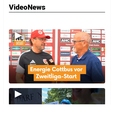
VideoNews
▶
▶