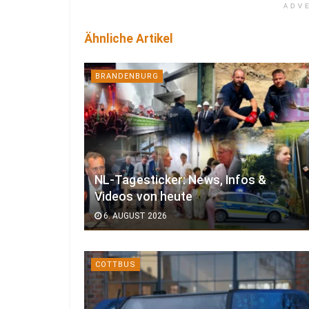
ADV
Ähnliche Artikel
BRANDENBURG
NL-Tagesticker: News, Infos &
Videos von heute
6. AUGUST 2026
COTTBUS