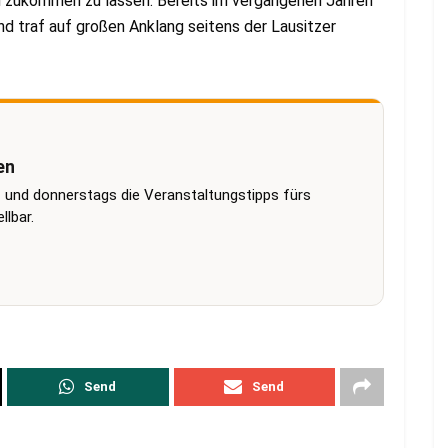
en zukommen zu lassen. Bereits im vergangenen Jahren
nd traf auf großen Anklang seitens der Lausitzer
en
 und donnerstags die Veranstaltungstipps fürs
lbar.
Send
Send