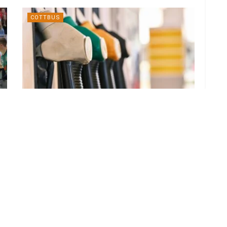
COTTBUS
So viel kostet Sprit heute in Cottbus
5. AUGUST 2026
LOAD MORE
ADVERTISEMENT