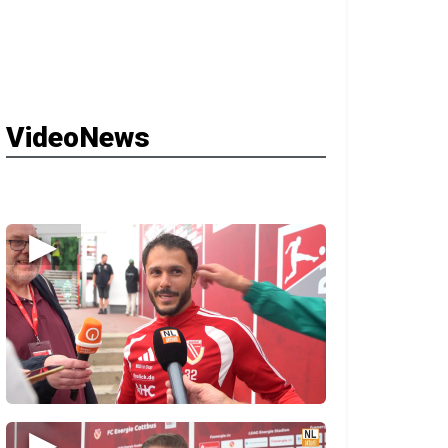
VideoNews
▶
▶