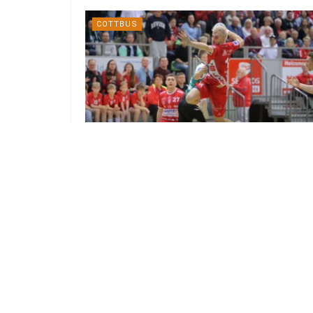
COTTBUS
Vizemeister LHC Cottbus startet am
5.9. gegen Blau-Weiß Berlin
5. AUGUST 2026