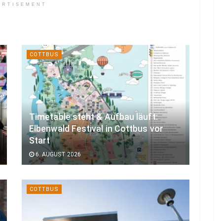
ERTISEMENT
COTTBUS
Timetable steht & Aufbau läuft:
Elbenwald Festival in Cottbus vor
Start
6. AUGUST 2026
COTTBUS