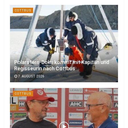
COTTBUS
Polarstern-Doku kommt mit Kapitän und
Regisseurin nach Cottbus
7. AUGUST 2026
COTTBUS