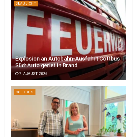
BLAULICHT
Explosion an Autobahn-Ausfahrt Cottbus
Süd: Auto geriet in Brand
7. AUGUST 2026
COTTBUS