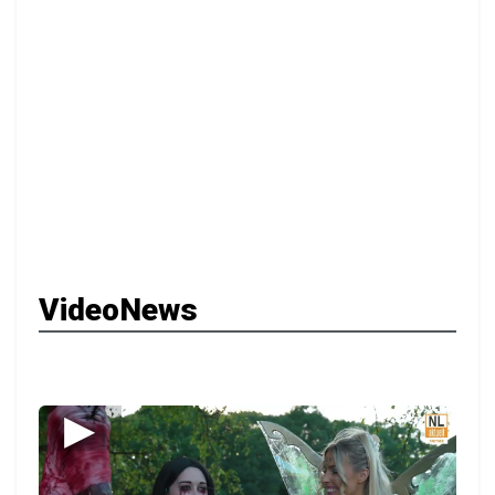
VideoNews
▶