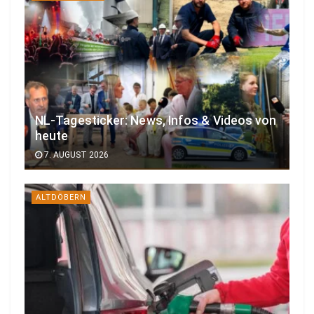
NL-Tagesticker: News, Infos & Videos von
heute
7. AUGUST 2026
ALTDÖBERN