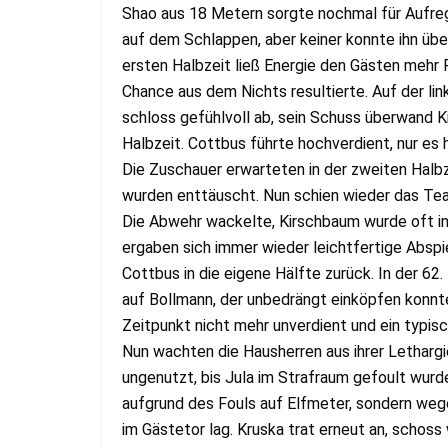
Shao aus 18 Metern sorgte nochmal für Aufreg
auf dem Schlappen, aber keiner konnte ihn über
ersten Halbzeit ließ Energie den Gästen mehr 
Chance aus dem Nichts resultierte. Auf der lin
schloss gefühlvoll ab, sein Schuss überwand 
Halbzeit. Cottbus führte hochverdient, nur es
Die Zuschauer erwarteten in der zweiten Halb
wurden enttäuscht. Nun schien wieder das Tea
Die Abwehr wackelte, Kirschbaum wurde oft i
ergaben sich immer wieder leichtfertige Abspi
Cottbus in die eigene Hälfte zurück. In der 62
auf Bollmann, der unbedrängt einköpfen konnt
Zeitpunkt nicht mehr unverdient und ein typis
Nun wachten die Hausherren aus ihrer Lethargi
ungenutzt, bis Jula im Strafraum gefoult wurd
aufgrund des Fouls auf Elfmeter, sondern weg
im Gästetor lag. Kruska trat erneut an, schoss