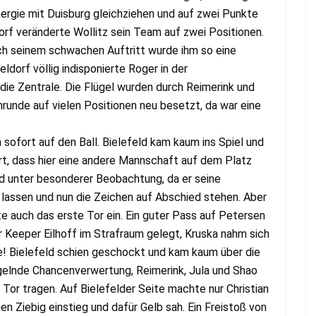
nergie mit Duisburg gleichziehen und auf zwei Punkte
rf veränderte Wollitz sein Team auf zwei Positionen.
ch seinem schwachen Auftritt wurde ihm so eine
ldorf völlig indisponierte Roger in der
die Zentrale. Die Flügel wurden durch Reimerink und
inrunde auf vielen Positionen neu besetzt, da war eine
sofort auf den Ball. Bielefeld kam kaum ins Spiel und
t, dass hier eine andere Mannschaft auf dem Platz
nd unter besonderer Beobachtung, da er seine
 lassen und nun die Zeichen auf Abschied stehen. Aber
te auch das erste Tor ein. Ein guter Pass auf Petersen
r Keeper Eilhoff im Strafraum gelegt, Kruska nahm sich
gie! Bielefeld schien geschockt und kam kaum über die
ngelnde Chancenverwertung, Reimerink, Jula und Shao
s Tor tragen. Auf Bielefelder Seite machte nur Christian
n Ziebig einstieg und dafür Gelb sah. Ein Freistoß von