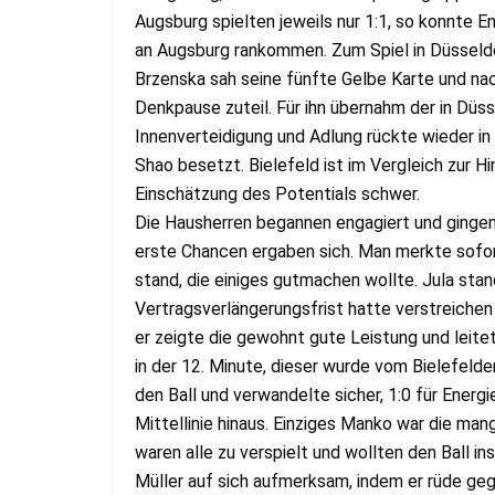
Augsburg spielten jeweils nur 1:1, so konnte E
an Augsburg rankommen. Zum Spiel in Düsseldo
Brzenska sah seine fünfte Gelbe Karte und na
Denkpause zuteil. Für ihn übernahm der in Düsse
Innenverteidigung und Adlung rückte wieder in 
Shao besetzt. Bielefeld ist im Vergleich zur H
Einschätzung des Potentials schwer.
Die Hausherren begannen engagiert und gingen 
erste Chancen ergaben sich. Man merkte sofor
stand, die einiges gutmachen wollte. Jula sta
Vertragsverlängerungsfrist hatte verstreichen
er zeigte die gewohnt gute Leistung und leite
in der 12. Minute, dieser wurde vom Bielefelde
den Ball und verwandelte sicher, 1:0 für Ener
Mittellinie hinaus. Einziges Manko war die ma
waren alle zu verspielt und wollten den Ball in
Müller auf sich aufmerksam, indem er rüde gege