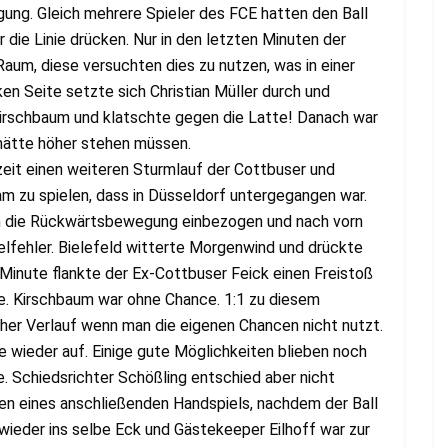
ung. Gleich mehrere Spieler des FCE hatten den Ball
 die Linie drücken. Nur in den letzten Minuten der
Raum, diese versuchten dies zu nutzen, was in einer
ken Seite setzte sich Christian Müller durch und
Kirschbaum und klatschte gegen die Latte! Danach war
 hätte höher stehen müssen.
zeit einen weiteren Sturmlauf der Cottbuser und
m zu spielen, dass in Düsseldorf untergegangen war.
n die Rückwärtsbewegung einbezogen und nach vorn
elfehler. Bielefeld witterte Morgenwind und drückte
. Minute flankte der Ex-Cottbuser Feick einen Freistoß
e. Kirschbaum war ohne Chance. 1:1 zu diesem
cher Verlauf wenn man die eigenen Chancen nicht nutzt.
e wieder auf. Einige gute Möglichkeiten blieben noch
e. Schiedsrichter Schößling entschied aber nicht
en eines anschließenden Handspiels, nachdem der Ball
 wieder ins selbe Eck und Gästekeeper Eilhoff war zur