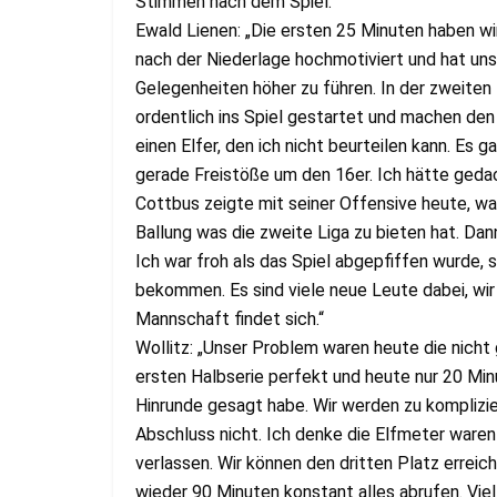
Stimmen nach dem Spiel:
Ewald Lienen: „Die ersten 25 Minuten haben wi
nach der Niederlage hochmotiviert und hat uns
Gelegenheiten höher zu führen. In der zweiten
ordentlich ins Spiel gestartet und machen de
einen Elfer, den ich nicht beurteilen kann. Es
gerade Freistöße um den 16er. Ich hätte gedac
Cottbus zeigte mit seiner Offensive heute, was
Ballung was die zweite Liga zu bieten hat. Dan
Ich war froh als das Spiel abgepfiffen wurde, 
bekommen. Es sind viele neue Leute dabei, wir
Mannschaft findet sich.“
Wollitz: „Unser Problem waren heute die nich
ersten Halbserie perfekt und heute nur 20 Mi
Hinrunde gesagt habe. Wir werden zu kompliziert
Abschluss nicht. Ich denke die Elfmeter waren
verlassen. Wir können den dritten Platz erreich
wieder 90 Minuten konstant alles abrufen. Viel 