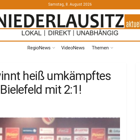
Samstag, 8. August 2026
RegioNews
VideoNews
Themen
winnt heiß umkämpftes
ielefeld mit 2:1!