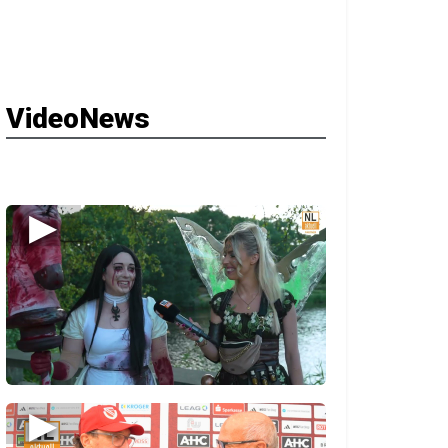
VideoNews
▶
▶