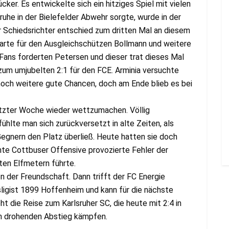
cker. Es entwickelte sich ein hitziges Spiel mit vielen
ruhe in der Bielefelder Abwehr sorgte, wurde in der
r Schiedsrichter entschied zum dritten Mal an diesem
Karte für den Ausgleichschützen Bollmann und weitere
Fans forderten Petersen und dieser trat dieses Mal
zum umjubelten 2:1 für den FCE. Arminia versuchte
noch weitere gute Chancen, doch am Ende blieb es bei
letzter Woche wieder wettzumachen. Völlig
hlte man sich zurückversetzt in alte Zeiten, als
egnern den Platz überließ. Heute hatten sie doch
te Cottbuser Offensive provozierte Fehler der
ten Elfmetern führte.
 der Freundschaft. Dann trifft der FC Energie
ligist 1899 Hoffenheim und kann für die nächste
die Reise zum Karlsruher SC, die heute mit 2:4 in
n drohenden Abstieg kämpfen.