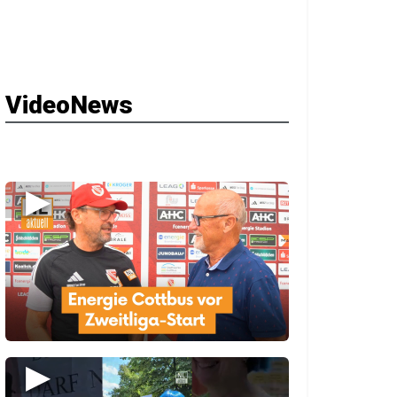
VideoNews
▶
▶