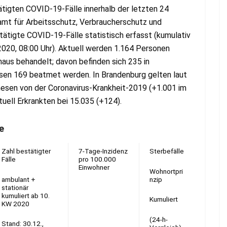
ätigten COVID-19-Fälle innerhalb der letzten 24
amt für Arbeitsschutz, Verbraucherschutz und
ätigte COVID-19-Fälle statistisch erfasst (kumulativ
2020, 08:00 Uhr). Aktuell werden 1.164 Personen
us behandelt; davon befinden sich 235 in
ssen 169 beatmet werden. In Brandenburg gelten laut
sen von der Coronavirus-Krankheit-2019 (+1.001 im
tuell Erkrankten bei 15.035 (+124).
e
Zahl bestätigter
7-Tage-Inzidenz
Sterbefälle
Fälle
pro 100.000
Einwohner
Wohnortpri
ambulant +
nzip
stationär
kumuliert ab 10.
Kumuliert
KW 2020
(24-h-
Stand: 30.12.,