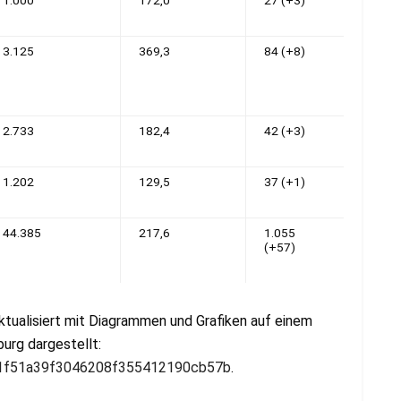
3.125
369,3
84 (+8)
2.733
182,4
42 (+3)
1.202
129,5
37 (+1)
44.385
217,6
1.055
(+57)
ktualisiert mit Diagrammen und Grafiken auf einem
urg dargestellt:
/331f51a39f3046208f355412190cb57b
.