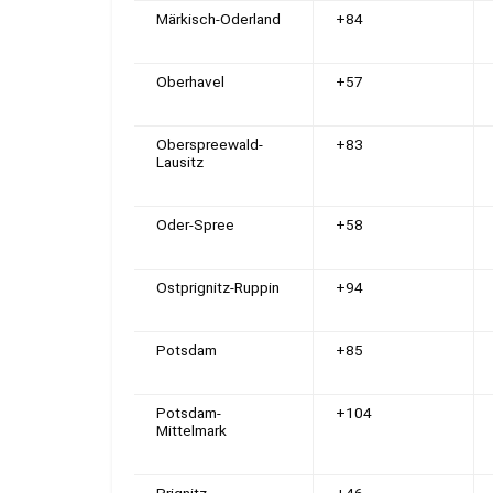
Märkisch-Oderland
+84
Oberhavel
+57
Oberspreewald-
+83
Lausitz
Oder-Spree
+58
Ostprignitz-Ruppin
+94
Potsdam
+85
Potsdam-
+104
Mittelmark
Prignitz
+46