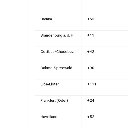
Barnim
+53
Brandenburg a. d. H.
+11
Cottbus/Chóśebuz
+42
Dahme-Spreewald
+90
Elbe-Elster
+111
Frankfurt (Oder)
+24
Havelland
+52