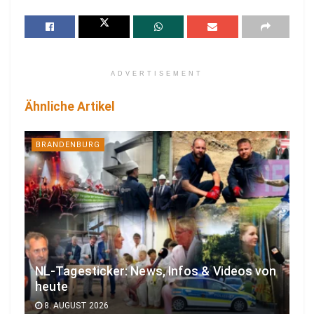
ADVERTISEMENT
Ähnliche Artikel
BRANDENBURG
NL-Tagesticker: News, Infos & Videos von
heute
8. AUGUST 2026