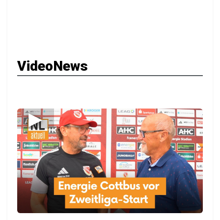
VideoNews
▶