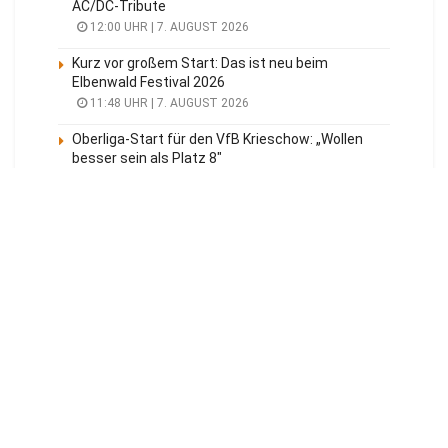
AC/DC-Tribute
12:00 UHR | 7. AUGUST 2026
Kurz vor großem Start: Das ist neu beim
Elbenwald Festival 2026
11:48 UHR | 7. AUGUST 2026
Oberliga-Start für den VfB Krieschow: „Wollen
besser sein als Platz 8″
11:37 UHR | 7. AUGUST 2026
Meistgelesen
Tagesüberblick
Veranstaltungen
Blaulicht