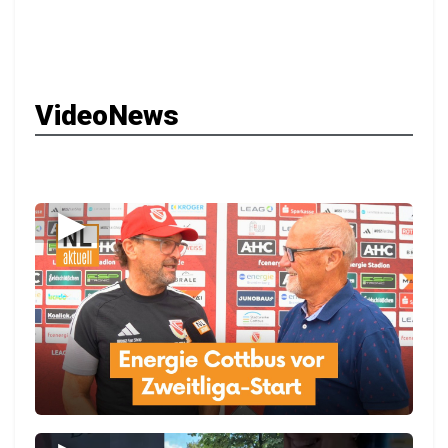
VideoNews
▶