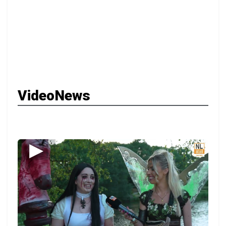
VideoNews
▶