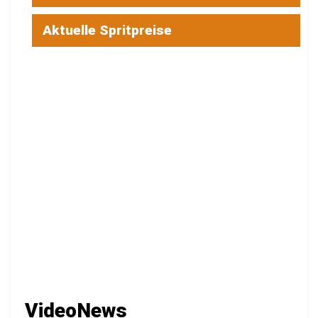
BTU-Forscher entwickelt Software für
bessere Basketball-Spielpläne
5. AUGUST 2026
LOAD MORE
Newsticker
Elbenwald Festival 2026 ist gestartet:
Fantasywelt feiert in Cottbus