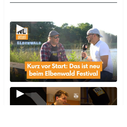
14:24 UHR | 7. AUGUST 2026
Fußball-Schriftzüge an Hausfassade in Bad
Liebenwerda gesprüht
14:22 UHR | 7. AUGUST 2026
Technischer Defekt löste 20-Hektar-Feldbrand
bei Schönefeld aus
14:10 UHR | 7. AUGUST 2026
Explosion an Autobahn-Ausfahrt Cottbus Süd:
Auto geriet in Brand
13:55 UHR | 7. AUGUST 2026
Restaurant Athos überraschte 65 Cottbuser
Kinder mit griechischem Essen
13:31 UHR | 7. AUGUST 2026
122 Medizinische Fachangestellte bestehen ihre
Prüfung
13:00 UHR | 7. AUGUST 2026