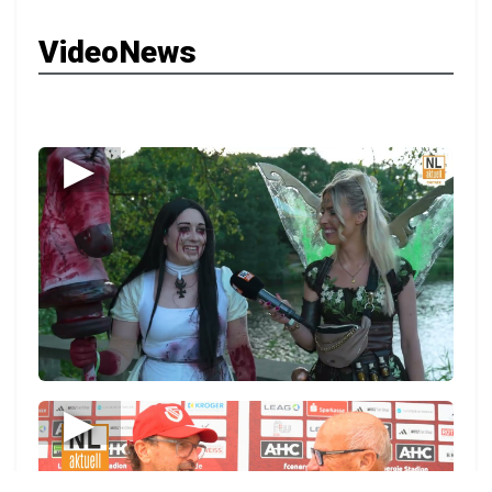
VideoNews
▶
▶