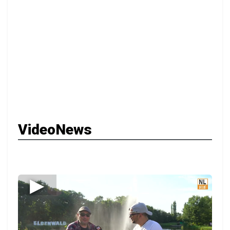
VideoNews
▶