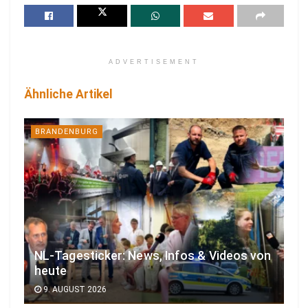
ADVERTISEMENT
Ähnliche Artikel
BRANDENBURG
NL-Tagesticker: News, Infos & Videos von
heute
9. AUGUST 2026