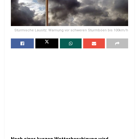
Stürmische Lausitz: Warnung vor schweren Sturmböen bis 100km/h