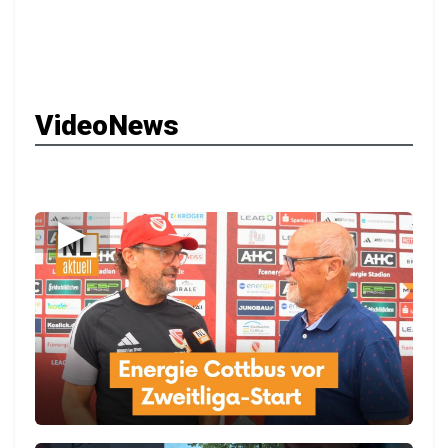
VideoNews
▶