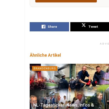
Share
Tweet
ADV
Ähnliche Artikel
BRANDENBURG
NL-Tagesticker: News, Infos &