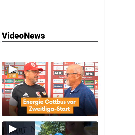
VideoNews
▶
▶