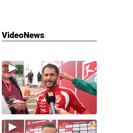
VideoNews
▶
▶