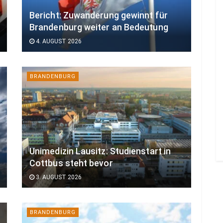
Bericht: Zuwanderung gewinnt für
Brandenburg weiter an Bedeutung
4. AUGUST 2026
BRANDENBURG
Unimedizin Lausitz: Studienstart in
Cottbus steht bevor
3. AUGUST 2026
BRANDENBURG