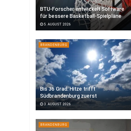
BTU-Forscher entwickelt Software
für bessere Basketball-Spielpläne
5. AUGUST 2026
BRANDENBURG
Bis 36 Grad: Hitze trifft
Südbrandenburg zuerst
3. AUGUST 2026
BRANDENBURG