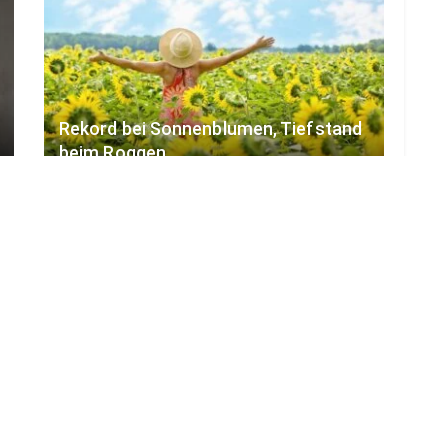
Rekord bei Sonnenblumen, Tiefstand
beim Roggen
2. AUGUST 2026
BRANDENBURG
Waldbrand bei Jüterbog: Einsatz nach
308 Hektar beendet