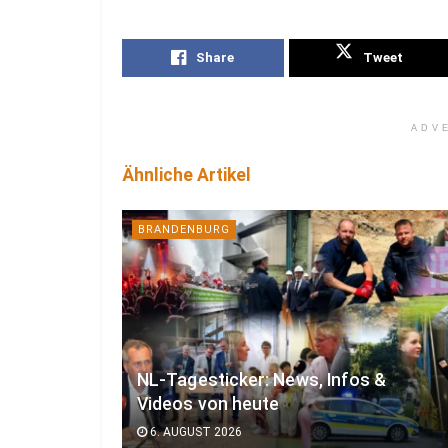
Share
Tweet
ADV
Ähnliche Artikel
BRANDENBURG
NL-Tagesticker: News, Infos &
Videos von heute
6. AUGUST 2026