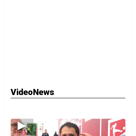
VideoNews
▶