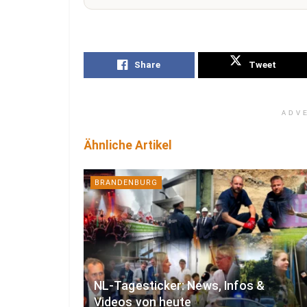
Share
Tweet
ADV
Ähnliche Artikel
BRANDENBURG
NL-Tagesticker: News, Infos &
Videos von heute