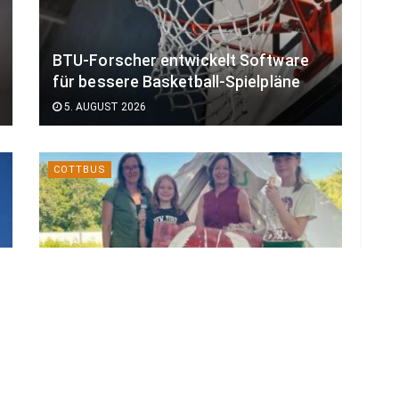
BTU-Forscher entwickelt Software
für bessere Basketball-Spielpläne
5. AUGUST 2026
COTTBUS
60 junge Stadtmacher legten bei
Cottbuser Kinderstadt los
3. AUGUST 2026