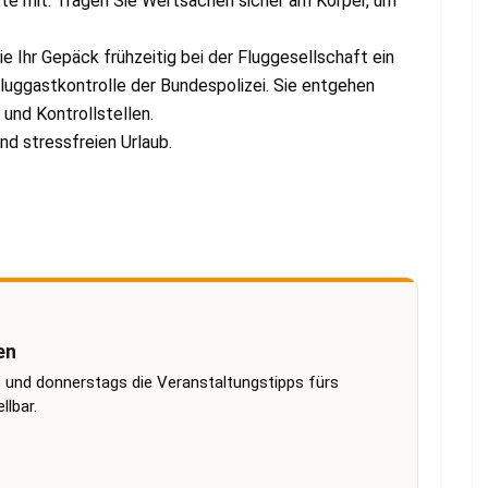
te mit. Tragen Sie Wertsachen sicher am Körper, um
e Ihr Gepäck frühzeitig bei der Fluggesellschaft ein
luggastkontrolle der Bundespolizei. Sie entgehen
und Kontrollstellen.
d stressfreien Urlaub.
en
 und donnerstags die Veranstaltungstipps fürs
lbar.