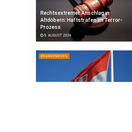
Rechtsextremer Anschlag in
Altdöbern: Haftstrafen im Terror-
Prozess
5. AUGUST 2026
BRANDENBURG
Bericht: Zuwanderung gewinnt für
Brandenburg weiter an Bedeutung
4. AUGUST 2026