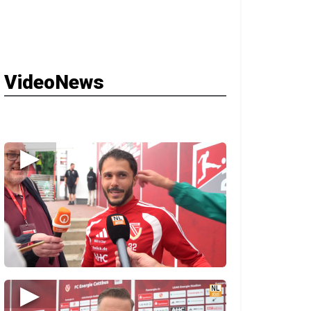
VideoNews
▶
▶