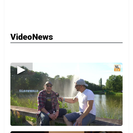
VideoNews
▶