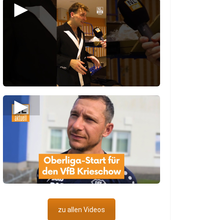
▶
▶
zu allen Videos