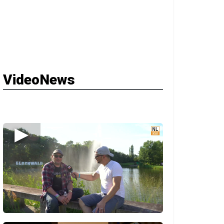
VideoNews
▶