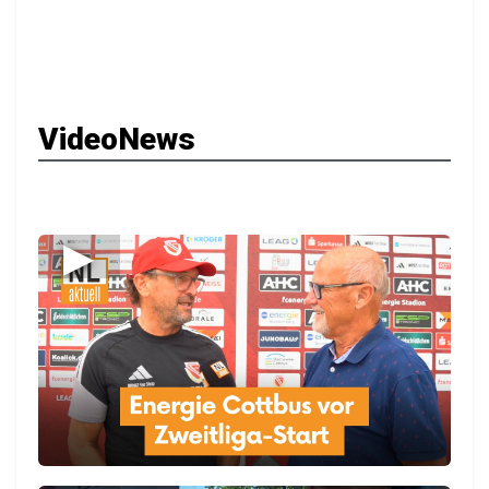
VideoNews
▶