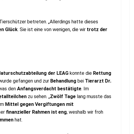
 Tierschützer betreten. „Allerdings hatte dieses
en Glück
. Sie ist eine von wenigen, die wir
trotz der
aturschutzabteilung der LEAG
konnte die
Rettung
 wurde gefangen und zur
Behandlung
bei
Tierarzt Dr.
 was den
Anfangsverdacht bestätigte
. Im
tallteilchen
zu sehen. „
Zwölf Tage
lang musste das
nem
Mittel gegen Vergiftungen mit
ser
finanzieller Rahmen ist eng
, weshalb wir froh
nommen
hat.