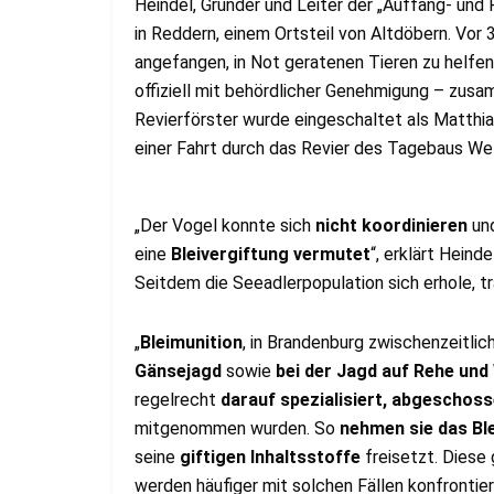
Heindel, Gründer und Leiter der „Auffang- und 
in Reddern, einem Ortsteil von Altdöbern. Vor
angefangen, in Not geratenen Tieren zu helfen,
offiziell mit behördlicher Genehmigung – zusa
Revierförster wurde eingeschaltet als Matthias
einer Fahrt durch das Revier des Tagebaus We
„Der Vogel konnte sich
nicht koordinieren
und
eine
Bleivergiftung vermutet
“, erklärt Heind
Seitdem die Seeadlerpopulation sich erhole, t
„
Bleimunition
, in Brandenburg zwischenzeitlic
Gänsejagd
sowie
bei der Jagd auf Rehe und
regelrecht
darauf spezialisiert, abgeschoss
mitgenommen wurden. So
nehmen sie das Bl
seine
giftigen Inhaltsstoffe
freisetzt. Diese 
werden häufiger mit solchen Fällen konfrontier