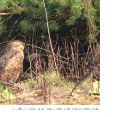
Vergifteter Seeadler auf Tagebaugelände Welzow-Süd gerettet