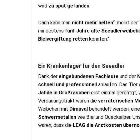
wird
zu spät gefunden
.
Dann kann man
nicht mehr helfen
“, meint der
mindestens
fünf Jahre alte Seeadlerweibch
Bleivergiftung retten
konnten.“
Ein Krankenlager für den Seeadler
Dank der
eingebundenen Fachleute
und der
N
schnell und professionell
anlaufen. Das Tier
Jähde in Großräschen
erst einmal geröntgt,
Verdauungstrakt waren die
verräterischen Me
Weibchen mit
Dimaval
behandelt werden, ei
Schwermetallen
wie Blei und Quecksilber. Un
waren, dass die
LEAG die Arztkosten über