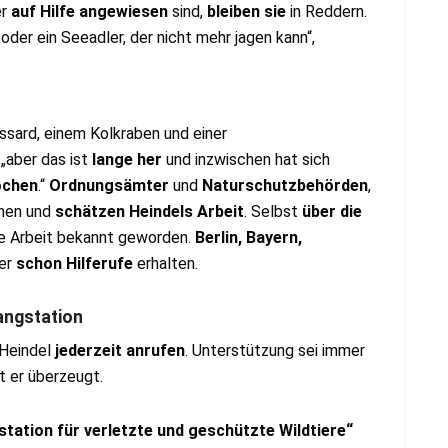
r
auf Hilfe angewiesen
sind,
bleiben sie
in Reddern.
 oder ein Seeadler, der nicht mehr jagen kann“,
sard, einem Kolkraben und einer
, „aber das ist
lange her
und inzwischen hat sich
ochen
.“
Ordnungsämter
und
Naturschutzbehörden
,
nen und
schätzen Heindels Arbeit
. Selbst
über die
ne Arbeit bekannt geworden.
Berlin, Bayern,
 er
schon Hilferufe
erhalten.
angstation
 Heindel
jederzeit anrufen
. Unterstützung sei immer
t er überzeugt.
station für verletzte und geschützte Wildtiere“