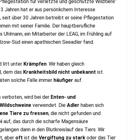
Pflegestation für verletzte und geschützte Wildtiere“
 33 Jahren hat er aus persönlichem Interesse
 seit über 30 Jahren betreibt er seine Pflegestation
mmen mit seiner Familie. Der hauptberufliche
 Uhlmann, ein Mitarbeiter der LEAG, im Frühling auf
lzow-Süd einen apathischen Seeadler fand.
 litt unter
Krämpfen
. Wir haben gleich
el, dem das
Krankheitsbild nicht unbekannt
ist.
räten solche Fälle immer
häufiger
auf.
h verboten, wird bei der
Enten- und
 Wildschweine
verwendet. Die
Adler
haben sich
ene Tiere zu fressen
, die nicht gefunden und
ei
auf, das durch die scharfe Magensäure
gelangen dann in den Blutkreislauf des Tiers. Wir
t, aber
oft
ist die
Vergiftung zu stark
oder das Tier