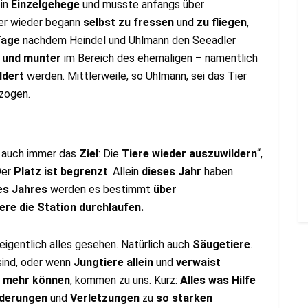
ein
Einzelgehege
und musste anfangs über
ier wieder begann
selbst zu fressen
und
zu fliegen
,
Tage
nachdem Heindel und Uhlmann den Seeadler
 und munter
im Bereich des ehemaligen – namentlich
ldert
werden. Mittlerweile, so Uhlmann, sei das Tier
zogen.
 auch immer das
Ziel
: Die
Tiere wieder auszuwildern
“,
Der
Platz ist begrenzt
. Allein
dieses Jahr
haben
es Jahres
werden es bestimmt
über
ere die Station durchlaufen.
eigentlich alles gesehen. Natürlich auch
Säugetiere
.
ind, oder wenn
Jungtiere allein
und
verwaist
t mehr können
, kommen zu uns. Kurz:
Alles was Hilfe
nderungen
und
Verletzungen
zu
so starken