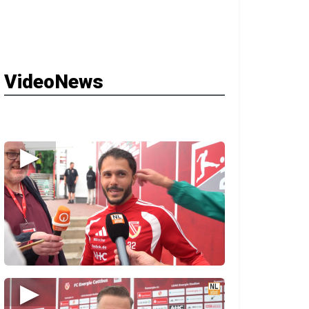
VideoNews
▶
▶