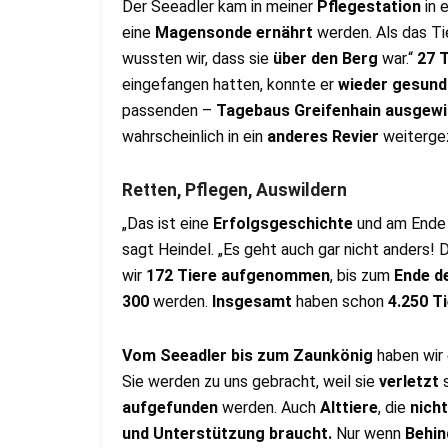
Der Seeadler kam in meiner
Pflegestation
in 
eine
Magensonde ernährt
werden. Als das T
wussten wir, dass sie
über den Berg
war.“
27 
eingefangen hatten, konnte er
wieder gesund
passenden –
Tagebaus Greifenhain ausgewi
wahrscheinlich in ein
anderes Revier
weiterge
Retten, Pflegen, Auswildern
„Das ist eine
Erfolgsgeschichte
und am Ende
sagt Heindel. „Es geht auch gar nicht anders! 
wir
172 Tiere aufgenommen
, bis zum
Ende d
300
werden.
Insgesamt
haben schon
4.250 Ti
Vom Seeadler bis zum Zaunkönig
haben wir 
Sie werden zu uns gebracht, weil sie
verletzt
s
aufgefunden
werden. Auch
Alttiere
, die
nich
und Unterstützung braucht.
Nur wenn
Behi