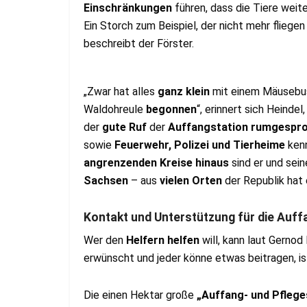
Einschränkungen
führen, dass die Tiere weite
Ein Storch zum Beispiel, der nicht mehr fliegen
beschreibt der Förster.
„Zwar hat alles
ganz klein
mit einem Mäusebus
Waldohreule
begonnen
“, erinnert sich Heindel
der
gute Ruf
der
Auffangstation rumgespr
sowie
Feuerwehr, Polizei und Tierheime
ken
angrenzenden Kreise hinaus
sind er und sei
Sachsen
– aus
vielen Orten
der Republik hat
Kontakt und Unterstützung für die Auff
Wer den
Helfern helfen
will, kann laut Gernod
erwünscht und jeder könne etwas beitragen, is
Die einen Hektar große
„Auffang- und Pflege